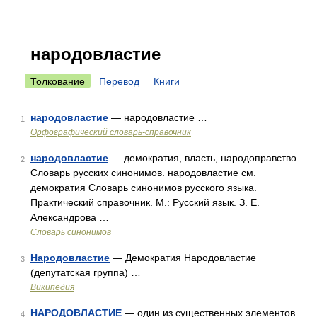
народовластие
Толкование
Перевод
Книги
народовластие
— народовластие …
1
Орфографический словарь-справочник
народовластие
— демократия, власть, народоправство
2
Словарь русских синонимов. народовластие см.
демократия Словарь синонимов русского языка.
Практический справочник. М.: Русский язык. З. Е.
Александрова …
Словарь синонимов
Народовластие
— Демократия Народовластие
3
(депутатская группа) …
Википедия
НАРОДОВЛАСТИЕ
— один из существенных элементов
4