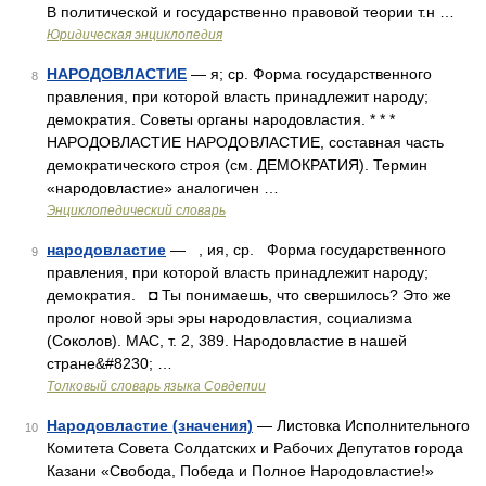
В политической и государственно правовой теории т.н …
Юридическая энциклопедия
НАРОДОВЛАСТИЕ
— я; ср. Форма государственного
8
правления, при которой власть принадлежит народу;
демократия. Советы органы народовластия. * * *
НАРОДОВЛАСТИЕ НАРОДОВЛАСТИЕ, составная часть
демократического строя (см. ДЕМОКРАТИЯ). Термин
«народовластие» аналогичен …
Энциклопедический словарь
народовластие
— , ия, ср. Форма государственного
9
правления, при которой власть принадлежит народу;
демократия. ◘ Ты понимаешь, что свершилось? Это же
пролог новой эры эры народовластия, социализма
(Соколов). МАС, т. 2, 389. Народовластие в нашей
стране&#8230; …
Толковый словарь языка Совдепии
Народовластие (значения)
— Листовка Исполнительного
10
Комитета Совета Солдатских и Рабочих Депутатов города
Казани «Свобода, Победа и Полное Народовластие!»