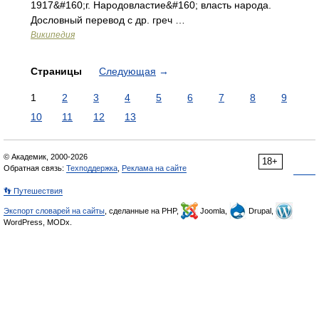
1917&#160;г. Народовластие&#160; власть народа.
Дословный перевод с др. греч …
Википедия
Страницы
Следующая
→
1
2
3
4
5
6
7
8
9
10
11
12
13
© Академик, 2000-2026
18+
Обратная связь:
Техподдержка
,
Реклама на сайте
👣 Путешествия
Экспорт словарей на сайты
, сделанные на PHP,
Joomla,
Drupal,
WordPress, MODx.